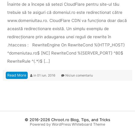
Înainte de a începe să setezi CloudFlare pentru site-ul tău
trebuie să te asiguri că domeniul.ro este redirectionat către
www.domeniultau.ro. CloudFlare CDN va funcționa doar dacă
această redirectionare există. Un simplu exemplu de
redirecționare prin adaugarea unei reguli de rewrite în
.htaccess : RewriteEngine On RewriteCond %{HTTP_HOST}
^domeniutau.ro$ [NC] RewriteCond %{SERVER_PORT} ^80$
RewriteRule ^(.*)$ […]
Read More
in
01 iun. 2016
Niciun comentariu
© 2016-2026
Chroot.ro Blog, Tips, and Tricks
Powered by WordPress
Whiteboard Theme