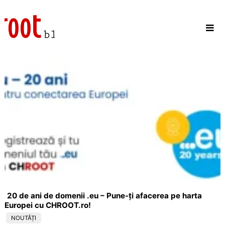
Skip
to
content
20 de ani de domenii .eu – Pune-ți afacerea pe harta
Europei cu CHROOT.ro!
NOUTĂȚI