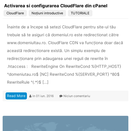
Activarea si configurarea CloudFlare din cPanel
CloudFlare
Noțiuni introductive
TUTORIALE
Înainte de a începe să setezi CloudFlare pentru site-ul tău
trebuie să te asiguri că domeniul.ro este redirectionat către
www.domeniultau.ro. CloudFlare CDN va funcționa doar dacă
această redirectionare există. Un simplu exemplu de
redirecționare prin adaugarea unei reguli de rewrite în
.htaccess : RewriteEngine On RewriteCond %{HTTP_HOST}
^domeniutau.ro$ [NC] RewriteCond %{SERVER_PORT} ^80$
RewriteRule ^(.*)$ […]
Read More
in
01 iun. 2016
Niciun comentariu