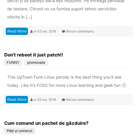
decizi și să plătești dacă ești mulțumit. Pe întreaga perioadă
de testare, Chroot nu va furniza suport tehnic serviciilor
oferite în […]
Read More
in
02 iun. 2016
Niciun comentariu
Don’t reboot it just patch!!
FUNNY
promovate
This UpTown Funk Linux parody is the best thing you’ll see
today. Like It’s FOSS for more Linux learning and geek fun 🙂
Read More
in
02 iun. 2016
Niciun comentariu
Cum comand un pachet de găzduire?
Plăți și comenzi