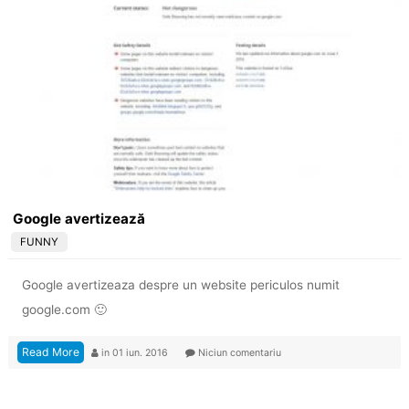
Google avertizează
FUNNY
Google avertizeaza despre un website periculos numit
google.com 🙂
Read More
in
01 iun. 2016
Niciun comentariu