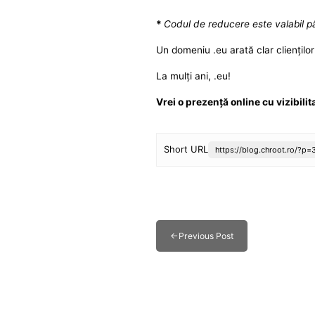
*
Codul de reducere este valabil pâ
Un domeniu .eu arată clar cliențilo
La mulți ani, .eu!
Vrei o prezență online cu vizibil
Short URL
https://blog.chroot.ro/?p=
←
Previous Post