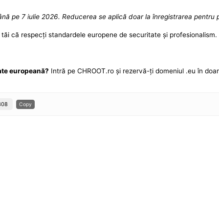
nă pe 7 iulie 2026. Reducerea se aplică doar la înregistrarea pentru p
r tăi că respecți standardele europene de securitate și profesionalism.
itate europeană?
Intră pe CHROOT.ro și rezervă-ți domeniul .eu în doa
308
Copy