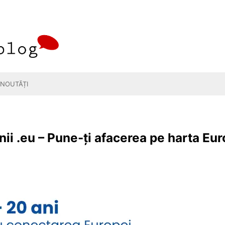
NOUTĂȚI
ii .eu – Pune-ți afacerea pe harta Eur