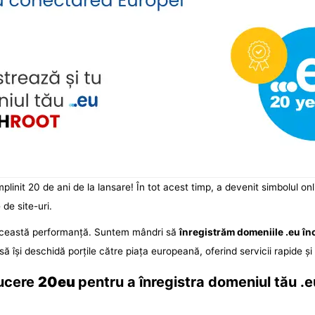
împlinit 20 de ani de la lansare! În tot acest timp, a devenit simbolul onli
 de site-uri.
 această performanță. Suntem mândri să
înregistrăm domeniile .eu în
să își deschidă porțile către piața europeană, oferind servicii rapide și 
ducere
20eu
pentru a înregistra domeniul tău .e