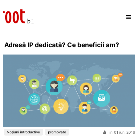
Skip
to
content
Adresă IP dedicată? Ce beneficii am?
Noțiuni introductive
promovate
in
01 iun. 2016