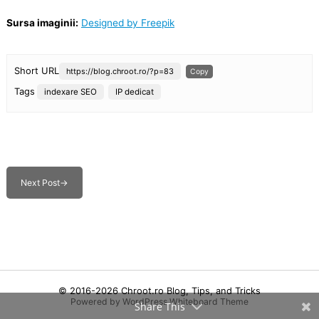
Sursa imaginii:
Designed by Freepik
Short URL
https://blog.chroot.ro/?p=83
Copy
Tags
indexare SEO
IP dedicat
Next Post
→
© 2016-2026
Chroot.ro Blog, Tips, and Tricks
Powered by WordPress
Whiteboard Theme
Share This