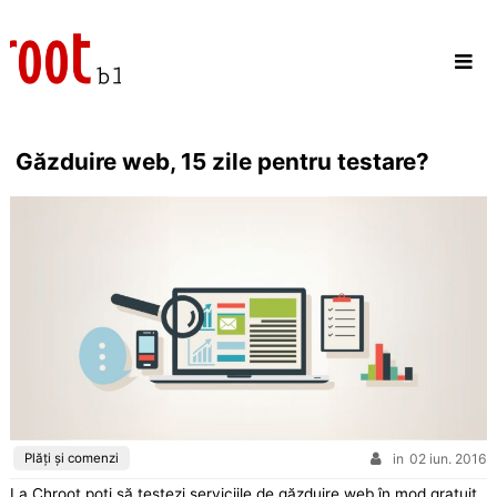
Skip
to
content
Găzduire web, 15 zile pentru testare?
Plăți și comenzi
in
02 iun. 2016
La Chroot poți să testezi serviciile de găzduire web în mod gratuit