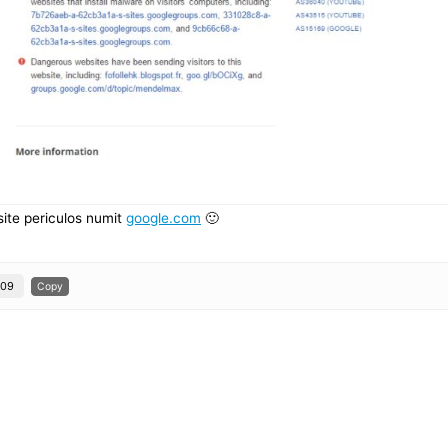
ite periculos numit
google.com
🙂
109
Copy