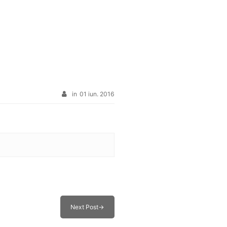
in
01 iun. 2016
Next Post
→