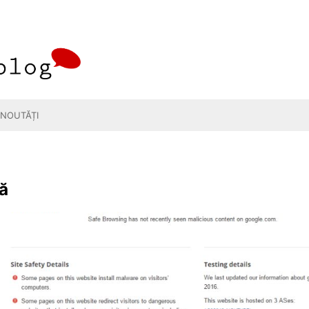
NOUTĂȚI
ă