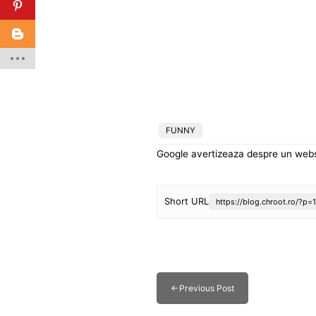
FUNNY
Google avertizeaza despre un webs
Short URL
https://blog.chroot.ro/?p=
←
Previous Post